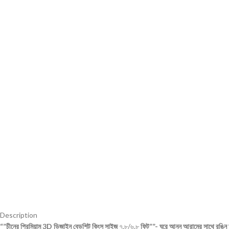
Description
“”চীনের প্রিমিয়াম 3D ডিজাইন বেডশিট কিংস সাইজ
৭.৮/৬.৮
ফিট””- ঘরে আনুন আরামের সাথে রঙিন আ