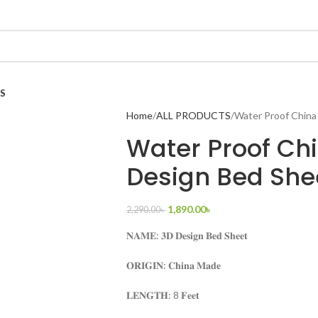
S
Home
ALL PRODUCTS
Water Proof China
Water Proof Ch
Design Bed She
1,890.00
৳
2,290.00
৳
𝐍𝐀𝐌𝐄: 𝟑𝐃 𝐃𝐞𝐬𝐢𝐠𝐧 𝐁𝐞𝐝 𝐒𝐡𝐞𝐞𝐭
𝐎𝐑𝐈𝐆𝐈𝐍: 𝐂𝐡𝐢𝐧𝐚 𝐌𝐚𝐝𝐞
𝐋𝐄𝐍𝐆𝐓𝐇: 8 𝐅𝐞𝐞𝐭