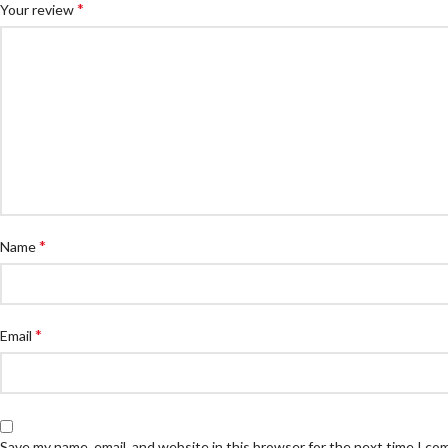
*
Your review
*
Name
*
Email
Save my name, email, and website in this browser for the next time I c