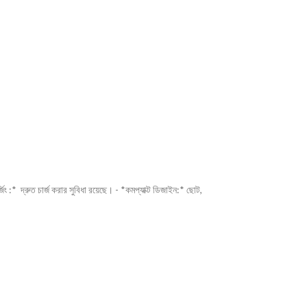
িং :* দ্রুত চার্জ করার সুবিধা রয়েছে। - *কমপ্যাক্ট ডিজাইন:* ছোট,