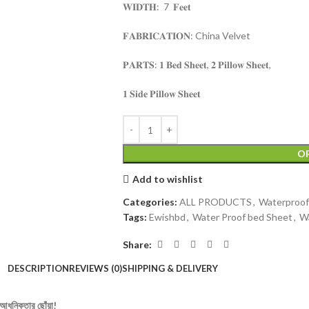
𝐖𝐈𝐃𝐓𝐇: 7 𝐅𝐞𝐞𝐭
𝐅𝐀𝐁𝐑𝐈𝐂𝐀𝐓𝐈𝐎𝐍: China Velvet
𝐏𝐀𝐑𝐓𝐒: 𝟏 𝐁𝐞𝐝 𝐒𝐡𝐞𝐞𝐭, 𝟐 𝐏𝐢𝐥𝐥𝐨𝐰 𝐒𝐡𝐞𝐞𝐭,
𝟏 𝐒𝐢𝐝𝐞 𝐏𝐢𝐥𝐥𝐨𝐰 𝐒𝐡𝐞𝐞𝐭
O
Add to wishlist
Categories:
ALL PRODUCTS
,
Waterproof
Tags:
Ewishbd
,
Water Proof bed Sheet
,
W
Share:
DESCRIPTION
REVIEWS (0)
SHIPPING & DELIVERY
ধুনিকতার ছোঁয়া!