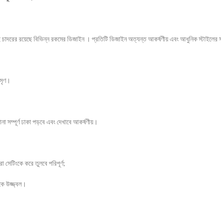
াদরের রয়েছে বিভিন্ন রকমের ডিজাইন । প্রতিটি ডিজাইন অত্যন্ত আকর্ষণীয় এবং আধুনিক স্টাইলের সাথ
মসৃণ।
া সম্পূর্ণ ঢাকা পড়বে এবং দেখাবে আকর্ষণীয়।
 সেটিংকে করে তুলবে পরিপূর্ণ;
কে উজ্জ্বল।