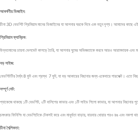
আকর্ষণীয় ডিজাইন:
চীনা 3D বেডশিট প্রিমিয়াম মানের ডিজাইনের যা আপনার ঘরকে দিবে এক নতুন দৃশ্য। আমাদের কাছে এই চ
প্রিমিয়াম ফ্যাব্রিক:
উন্নতমানের চায়না ভেলভেট কাপড়ে তৈরি, যা আপনার ঘুমের অভিজ্ঞতাকে করবে আরও আরামদায়ক এবং 
বড় সাইজ:
বেডশিটটির দৈর্ঘ্য 8 ফুট এবং প্রস্থ 7 ফুট, যা বড় আকারের বিছানার জন্য একেবারে পারফেক্ট। এতে বিছান
সম্পূর্ণ সেট:
প্যাকেজে থাকছে ১টি বেডশিট, ২টি বালিশের কাভার এবং ১টি সাইড পিলো কাভার, যা আপনার বিছানার পুরো
চমৎকার ফিনিশিং যা বেডশিটেকে টেকসই করে এবং মাধুর্যতা বাড়ায়, বারবার ধোয়ার পরও রঙ এবং নকশা থা
চীনা শৈল্পিকতা: