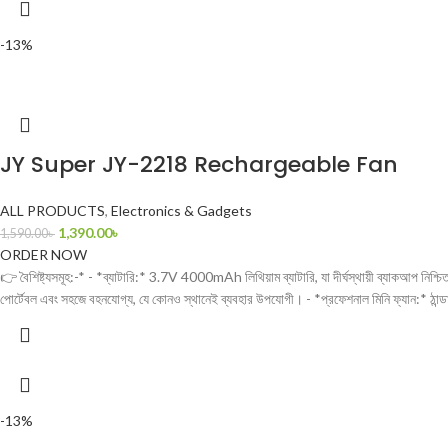
-13%
JY Super JY-2218 Rechargeable Fan
ALL PRODUCTS
,
Electronics & Gadgets
1,390.00
৳
1,590.00
৳
ORDER NOW
👉 বৈশিষ্ট্যসমূহ:-* - *ব্যাটারি:* 3.7V 4000mAh লিথিয়াম ব্যাটারি, যা দীর্ঘস্থায়ী ব্যাকআপ নিশ্চিত
পোর্টেবল এবং সহজে বহনযোগ্য, যে কোনও স্থানেই ব্যবহার উপযোগী। - *প্রফেশনাল মিনি ফ্যান:* 
-13%