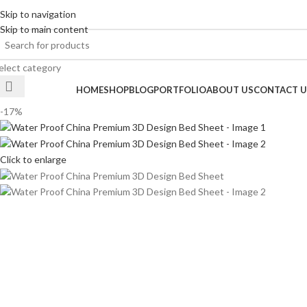
Skip to navigation
ENGLISH
COUNTRY
ADD ANYTHING HERE OR JUST REMOVE IT…
Skip to main content
elect category
rowse Categories
HOME
SHOP
BLOG
PORTFOLIO
ABOUT US
CONTACT U
-17%
Click to enlarge