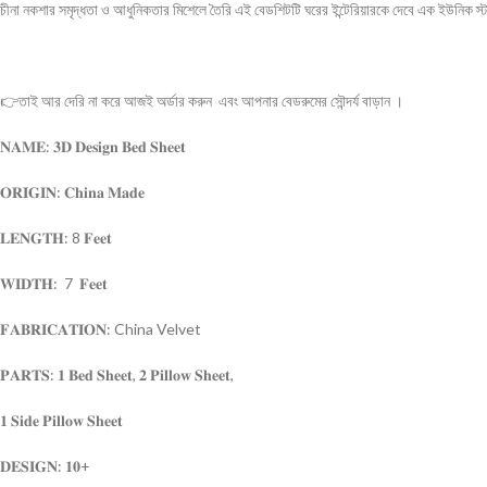
চীনা নকশার সমৃদ্ধতা ও আধুনিকতার মিশেলে তৈরি এই বেডশিটটি ঘরের ইন্টেরিয়ারকে দেবে এক ইউনিক স
👉তাই আর দেরি না করে আজই অর্ডার করুন এবং আপনার বেডরুমের সৌন্দর্য বাড়ান ।
𝐍𝐀𝐌𝐄: 𝟑𝐃 𝐃𝐞𝐬𝐢𝐠𝐧 𝐁𝐞𝐝 𝐒𝐡𝐞𝐞𝐭
𝐎𝐑𝐈𝐆𝐈𝐍: 𝐂𝐡𝐢𝐧𝐚 𝐌𝐚𝐝𝐞
𝐋𝐄𝐍𝐆𝐓𝐇: 8 𝐅𝐞𝐞𝐭
𝐖𝐈𝐃𝐓𝐇: 7 𝐅𝐞𝐞𝐭
𝐅𝐀𝐁𝐑𝐈𝐂𝐀𝐓𝐈𝐎𝐍: China Velvet
𝐏𝐀𝐑𝐓𝐒: 𝟏 𝐁𝐞𝐝 𝐒𝐡𝐞𝐞𝐭, 𝟐 𝐏𝐢𝐥𝐥𝐨𝐰 𝐒𝐡𝐞𝐞𝐭,
𝟏 𝐒𝐢𝐝𝐞 𝐏𝐢𝐥𝐥𝐨𝐰 𝐒𝐡𝐞𝐞𝐭
𝐃𝐄𝐒𝐈𝐆𝐍: 𝟏𝟎+