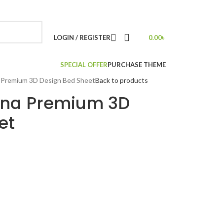
NEWSLETTER
CONTACT US
FAQS
LOGIN / REGISTER
0.00
৳
SPECIAL OFFER
PURCHASE THEME
 Premium 3D Design Bed Sheet
Back to products
ina Premium 3D
et