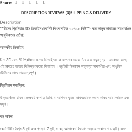
Share:
DESCRIPTION
REVIEWS (0)
SHIPPING & DELIVERY
Description
“”চীনের প্রিমিয়াম 3D ডিজাইন বেডশিট কিংস সাইজ
৭.৮/৬.৮
ফিট””- ঘরে আনুন আরামের সাথে রঙিন
আধুনিকতার ছোঁয়া!
আকর্ষণীয় ডিজাইন:
চীনা 3D বেডশিট প্রিমিয়াম মানের ডিজাইনের যা আপনার ঘরকে দিবে এক নতুন দৃশ্য। আমাদের কাছে
এই চাদরের রয়েছে বিভিন্ন রকমের ডিজাইন । প্রতিটি ডিজাইন অত্যন্ত আকর্ষণীয় এবং আধুনিক
স্টাইলের সাথে সামঞ্জস্যপূর্ণ।
প্রিমিয়াম ফ্যাব্রিক:
উন্নতমানের চায়না ভেলভেট কাপড়ে তৈরি, যা আপনার ঘুমের অভিজ্ঞতাকে করবে আরও আরামদায়ক এবং
মসৃণ।
বড় সাইজ:
বেডশিটটির দৈর্ঘ্য 8 ফুট এবং প্রস্থ 7 ফুট, যা বড় আকারের বিছানার জন্য একেবারে পারফেক্ট। এতে