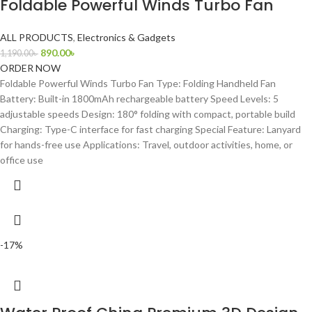
Foldable Powerful Winds Turbo Fan
ALL PRODUCTS
,
Electronics & Gadgets
890.00
৳
1,190.00
৳
ORDER NOW
Foldable Powerful Winds Turbo Fan Type: Folding Handheld Fan
Battery: Built-in 1800mAh rechargeable battery Speed Levels: 5
adjustable speeds Design: 180° folding with compact, portable build
Charging: Type-C interface for fast charging Special Feature: Lanyard
for hands-free use Applications: Travel, outdoor activities, home, or
office use
-17%