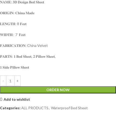
𝐍𝐀𝐌𝐄: 𝟑𝐃 𝐃𝐞𝐬𝐢𝐠𝐧 𝐁𝐞𝐝 𝐒𝐡𝐞𝐞𝐭
𝐎𝐑𝐈𝐆𝐈𝐍: 𝐂𝐡𝐢𝐧𝐚 𝐌𝐚𝐝𝐞
𝐋𝐄𝐍𝐆𝐓𝐇: 8 𝐅𝐞𝐞𝐭
𝐖𝐈𝐃𝐓𝐇: 7 𝐅𝐞𝐞𝐭
𝐅𝐀𝐁𝐑𝐈𝐂𝐀𝐓𝐈𝐎𝐍: China Velvet
𝐏𝐀𝐑𝐓𝐒: 𝟏 𝐁𝐞𝐝 𝐒𝐡𝐞𝐞𝐭, 𝟐 𝐏𝐢𝐥𝐥𝐨𝐰 𝐒𝐡𝐞𝐞𝐭,
𝟏 𝐒𝐢𝐝𝐞 𝐏𝐢𝐥𝐥𝐨𝐰 𝐒𝐡𝐞𝐞𝐭
ORDER NOW
Add to wishlist
Categories:
ALL PRODUCTS
,
Waterproof Bed Sheet