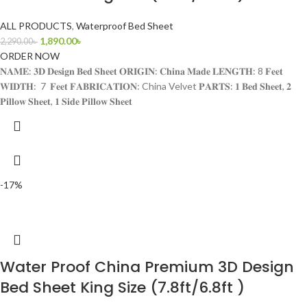
ALL PRODUCTS
,
Waterproof Bed Sheet
1,890.00
৳
2,290.00
৳
ORDER NOW
𝐍𝐀𝐌𝐄: 𝟑𝐃 𝐃𝐞𝐬𝐢𝐠𝐧 𝐁𝐞𝐝 𝐒𝐡𝐞𝐞𝐭 𝐎𝐑𝐈𝐆𝐈𝐍: 𝐂𝐡𝐢𝐧𝐚 𝐌𝐚𝐝𝐞 𝐋𝐄𝐍𝐆𝐓𝐇: 8 𝐅𝐞𝐞𝐭
𝐖𝐈𝐃𝐓𝐇: 7 𝐅𝐞𝐞𝐭 𝐅𝐀𝐁𝐑𝐈𝐂𝐀𝐓𝐈𝐎𝐍: China Velvet 𝐏𝐀𝐑𝐓𝐒: 𝟏 𝐁𝐞𝐝 𝐒𝐡𝐞𝐞𝐭, 𝟐
𝐏𝐢𝐥𝐥𝐨𝐰 𝐒𝐡𝐞𝐞𝐭, 𝟏 𝐒𝐢𝐝𝐞 𝐏𝐢𝐥𝐥𝐨𝐰 𝐒𝐡𝐞𝐞𝐭
-17%
Water Proof China Premium 3D Design
Bed Sheet King Size (7.8ft/6.8ft )