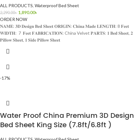
ALL PRODUCTS
,
Waterproof Bed Sheet
1,890.00
৳
2,290.00
৳
ORDER NOW
𝐍𝐀𝐌𝐄: 𝟑𝐃 𝐃𝐞𝐬𝐢𝐠𝐧 𝐁𝐞𝐝 𝐒𝐡𝐞𝐞𝐭 𝐎𝐑𝐈𝐆𝐈𝐍: 𝐂𝐡𝐢𝐧𝐚 𝐌𝐚𝐝𝐞 𝐋𝐄𝐍𝐆𝐓𝐇: 8 𝐅𝐞𝐞𝐭
𝐖𝐈𝐃𝐓𝐇: 7 𝐅𝐞𝐞𝐭 𝐅𝐀𝐁𝐑𝐈𝐂𝐀𝐓𝐈𝐎𝐍: China Velvet 𝐏𝐀𝐑𝐓𝐒: 𝟏 𝐁𝐞𝐝 𝐒𝐡𝐞𝐞𝐭, 𝟐
𝐏𝐢𝐥𝐥𝐨𝐰 𝐒𝐡𝐞𝐞𝐭, 𝟏 𝐒𝐢𝐝𝐞 𝐏𝐢𝐥𝐥𝐨𝐰 𝐒𝐡𝐞𝐞𝐭
-17%
Water Proof China Premium 3D Design
Bed Sheet King Size (7.8ft/6.8ft )
ALL PRODUCTS
,
Waterproof Bed Sheet