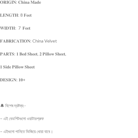
𝐎𝐑𝐈𝐆𝐈𝐍: 𝐂𝐡𝐢𝐧𝐚 𝐌𝐚𝐝𝐞
𝐋𝐄𝐍𝐆𝐓𝐇: 8 𝐅𝐞𝐞𝐭
𝐖𝐈𝐃𝐓𝐇: 7 𝐅𝐞𝐞𝐭
𝐅𝐀𝐁𝐑𝐈𝐂𝐀𝐓𝐈𝐎𝐍: China Velvet
𝐏𝐀𝐑𝐓𝐒: 𝟏 𝐁𝐞𝐝 𝐒𝐡𝐞𝐞𝐭, 𝟐 𝐏𝐢𝐥𝐥𝐨𝐰 𝐒𝐡𝐞𝐞𝐭,
𝟏 𝐒𝐢𝐝𝐞 𝐏𝐢𝐥𝐥𝐨𝐰 𝐒𝐡𝐞𝐞𝐭
𝐃𝐄𝐒𝐈𝐆𝐍: 𝟏𝟎+
🔔 বিশেষ দ্রষ্টব্য:-
– এই বেডশিটগুলো ওয়াটারপ্রুফ
– এইগুলো পানিতে ভিজিয়ে ধোয়া যাবে।