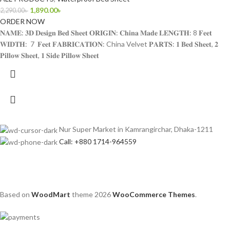
1,890.00
৳
2,290.00
৳
ORDER NOW
𝐍𝐀𝐌𝐄: 𝟑𝐃 𝐃𝐞𝐬𝐢𝐠𝐧 𝐁𝐞𝐝 𝐒𝐡𝐞𝐞𝐭 𝐎𝐑𝐈𝐆𝐈𝐍: 𝐂𝐡𝐢𝐧𝐚 𝐌𝐚𝐝𝐞 𝐋𝐄𝐍𝐆𝐓𝐇: 8 𝐅𝐞𝐞𝐭
𝐖𝐈𝐃𝐓𝐇: 7 𝐅𝐞𝐞𝐭 𝐅𝐀𝐁𝐑𝐈𝐂𝐀𝐓𝐈𝐎𝐍: China Velvet 𝐏𝐀𝐑𝐓𝐒: 𝟏 𝐁𝐞𝐝 𝐒𝐡𝐞𝐞𝐭, 𝟐
𝐏𝐢𝐥𝐥𝐨𝐰 𝐒𝐡𝐞𝐞𝐭, 𝟏 𝐒𝐢𝐝𝐞 𝐏𝐢𝐥𝐥𝐨𝐰 𝐒𝐡𝐞𝐞𝐭
Nur Super Market in Kamrangirchar, Dhaka-1211
Call: +880 1714-964559
Based on
WoodMart
theme
2026
WooCommerce Themes
.