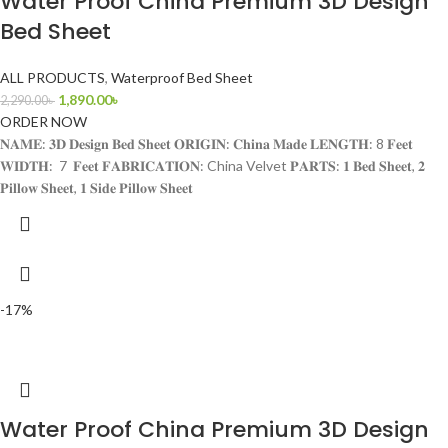
Water Proof China Premium 3D Design
Bed Sheet
ALL PRODUCTS
,
Waterproof Bed Sheet
1,890.00
৳
2,290.00
৳
ORDER NOW
𝐍𝐀𝐌𝐄: 𝟑𝐃 𝐃𝐞𝐬𝐢𝐠𝐧 𝐁𝐞𝐝 𝐒𝐡𝐞𝐞𝐭 𝐎𝐑𝐈𝐆𝐈𝐍: 𝐂𝐡𝐢𝐧𝐚 𝐌𝐚𝐝𝐞 𝐋𝐄𝐍𝐆𝐓𝐇: 8 𝐅𝐞𝐞𝐭
𝐖𝐈𝐃𝐓𝐇: 7 𝐅𝐞𝐞𝐭 𝐅𝐀𝐁𝐑𝐈𝐂𝐀𝐓𝐈𝐎𝐍: China Velvet 𝐏𝐀𝐑𝐓𝐒: 𝟏 𝐁𝐞𝐝 𝐒𝐡𝐞𝐞𝐭, 𝟐
𝐏𝐢𝐥𝐥𝐨𝐰 𝐒𝐡𝐞𝐞𝐭, 𝟏 𝐒𝐢𝐝𝐞 𝐏𝐢𝐥𝐥𝐨𝐰 𝐒𝐡𝐞𝐞𝐭
-17%
Water Proof China Premium 3D Design