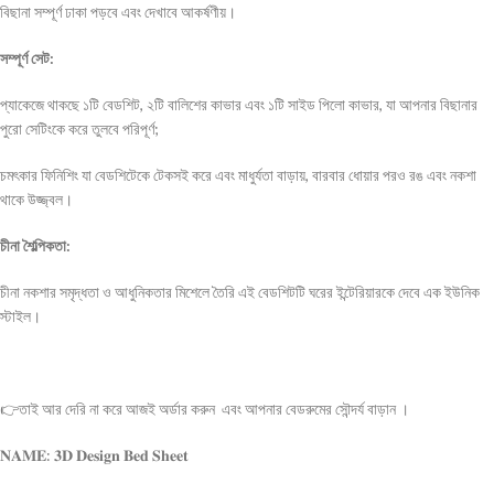
বিছানা সম্পূর্ণ ঢাকা পড়বে এবং দেখাবে আকর্ষণীয়।
সম্পূর্ণ সেট:
প্যাকেজে থাকছে ১টি বেডশিট, ২টি বালিশের কাভার এবং ১টি সাইড পিলো কাভার, যা আপনার বিছানার
পুরো সেটিংকে করে তুলবে পরিপূর্ণ;
চমৎকার ফিনিশিং যা বেডশিটেকে টেকসই করে এবং মাধুর্যতা বাড়ায়, বারবার ধোয়ার পরও রঙ এবং নকশা
থাকে উজ্জ্বল।
চীনা শৈল্পিকতা:
চীনা নকশার সমৃদ্ধতা ও আধুনিকতার মিশেলে তৈরি এই বেডশিটটি ঘরের ইন্টেরিয়ারকে দেবে এক ইউনিক
স্টাইল।
👉তাই আর দেরি না করে আজই অর্ডার করুন এবং আপনার বেডরুমের সৌন্দর্য বাড়ান ।
𝐍𝐀𝐌𝐄: 𝟑𝐃 𝐃𝐞𝐬𝐢𝐠𝐧 𝐁𝐞𝐝 𝐒𝐡𝐞𝐞𝐭