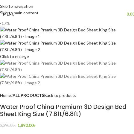
Skip to navigation
Skip to main content
MENU
0.0
-17%
Click to enlarge
Home
ALL PRODUCTS
Back to products
Water Proof China Premium 3D Design Bed
Sheet King Size (7.8ft/6.8ft)
1,890.00
৳
2,290.00
৳