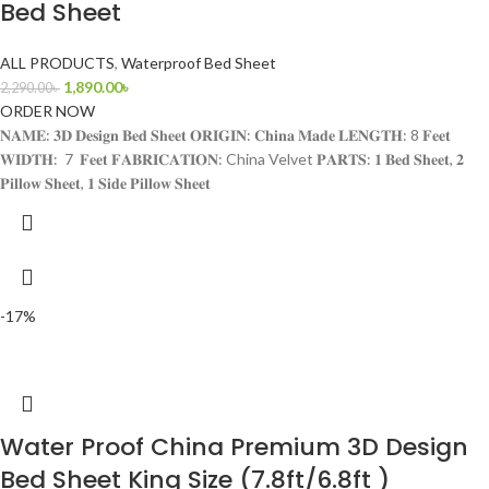
Bed Sheet
ALL PRODUCTS
,
Waterproof Bed Sheet
1,890.00
৳
2,290.00
৳
ORDER NOW
𝐍𝐀𝐌𝐄: 𝟑𝐃 𝐃𝐞𝐬𝐢𝐠𝐧 𝐁𝐞𝐝 𝐒𝐡𝐞𝐞𝐭 𝐎𝐑𝐈𝐆𝐈𝐍: 𝐂𝐡𝐢𝐧𝐚 𝐌𝐚𝐝𝐞 𝐋𝐄𝐍𝐆𝐓𝐇: 8 𝐅𝐞𝐞𝐭
𝐖𝐈𝐃𝐓𝐇: 7 𝐅𝐞𝐞𝐭 𝐅𝐀𝐁𝐑𝐈𝐂𝐀𝐓𝐈𝐎𝐍: China Velvet 𝐏𝐀𝐑𝐓𝐒: 𝟏 𝐁𝐞𝐝 𝐒𝐡𝐞𝐞𝐭, 𝟐
𝐏𝐢𝐥𝐥𝐨𝐰 𝐒𝐡𝐞𝐞𝐭, 𝟏 𝐒𝐢𝐝𝐞 𝐏𝐢𝐥𝐥𝐨𝐰 𝐒𝐡𝐞𝐞𝐭
-17%
Water Proof China Premium 3D Design
Bed Sheet King Size (7.8ft/6.8ft )