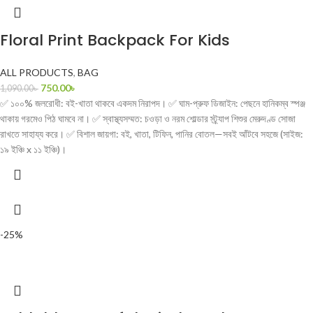
Floral Print Backpack For Kids
ALL PRODUCTS
,
BAG
750.00
৳
1,090.00
৳
✅ ১০০% জলরোধী: বই-খাতা থাকবে একদম নিরাপদ। ✅ ঘাম-প্রুফ ডিজাইন: পেছনে হানিকম্ব স্পঞ্জ
থাকায় গরমেও পিঠ ঘামবে না। ✅ স্বাস্থ্যসম্মত: চওড়া ও নরম শোল্ডার স্ট্র্যাপ শিশুর মেরুদণ্ড সোজা
রাখতে সাহায্য করে। ✅ বিশাল জায়গা: বই, খাতা, টিফিন, পানির বোতল—সবই আঁটবে সহজে (সাইজ:
১৯ ইঞ্চি x ১১ ইঞ্চি)।
-25%